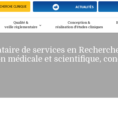
diAxe CRO société prestataire de services en Recherche Clinique conseil en recherc
CHERCHE CLINIQUE
ACTUALITÉS
Qualité &
Conception &
E
veille règlementaire
réalisation d'études cliniques
taire de services en Recherche
n médicale et scientifique, con