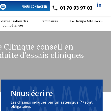
he clinique, rédaction médicale et scientifique, conduite d'essais cliniques
NOUS CONTACTER
01 70 93 97 03
xternalisation des
Séminaires
Le Groupe MEDIAXE
compétences
 Clinique conseil en
duite d'essais cliniques
Nous écrire
Les champs indiqués par un astérisque (*) sont
obligatoires