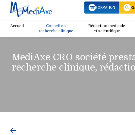
MediAxe
Conseil en recherche clinique
Me
FORMATION
RE
Accueil
Conseil en
Rédaction médicale
recherche clinique
et scientifique
MediAxe
CRO société presta
recherche clinique, rédactio