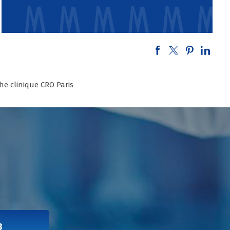
he clinique CRO Paris
3