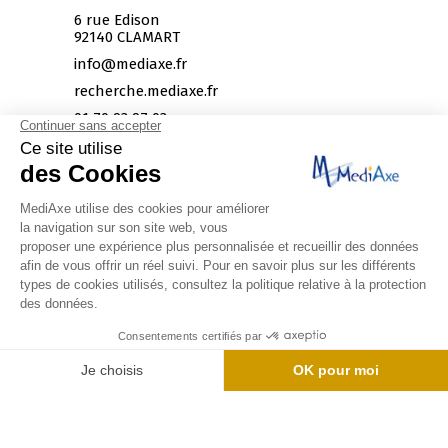
6 rue Edison
92140 CLAMART
info@mediaxe.fr
recherche.mediaxe.fr
01 70 93 97 03
Itinéraire
HORAIRES
Du lundi au vendredi de 9h00 à 18h00
place
mail
call
Guide local
Informations complémentaires
Mentions légales
Politique de confidentialité
ITINÉRAIRE
CONTACTEZ-NOUS
01 70 93 97 03