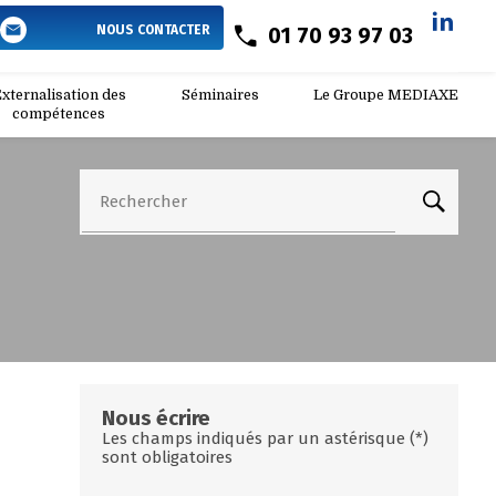
Conseil et support en méthodologie essai clinique Montpellier
NOUS CONTACTER
01 70 93 97 03
xternalisation des
Séminaires
Le Groupe MEDIAXE
compétences
Rechercher
Nous écrire
Les champs indiqués par un astérisque (*)
sont obligatoires