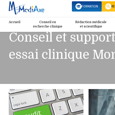
FORMATION
RE
Accueil
Conseil en
Rédaction médicale
recherche clinique
et scientifique
Conseil et suppor
essai clinique Mon