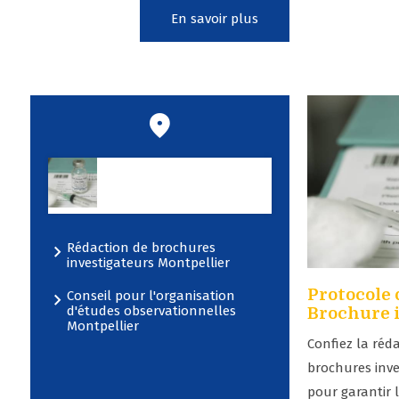
En savoir plus
Nos prestations
sur le secteur de
Montpellier
Rédaction de brochures
investigateurs Montpellier
Protocole 
Conseil pour l'organisation
d'études observationnelles
Brochure 
Montpellier
Confiez la réd
brochures inve
pour garantir 