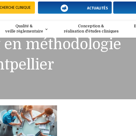
CHERCHE CLINIQUE
ACTUALITÉS
Qualité &
Conception &
E
veille règlementaire
réalisation d'études cliniques
t en méthodologie
tpellier