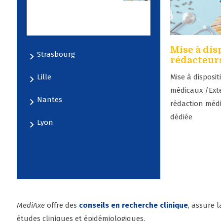
support en
méthodologie
essai clinique
Mise à dis
Strasbourg
rédacteur
Mise à disposi
Lille
médicaux /Exte
Nantes
rédaction médi
dédiée
Lyon
MediAxe
offre des
conseils en recherche clinique
, assure 
études cliniques et épidémiologiques.