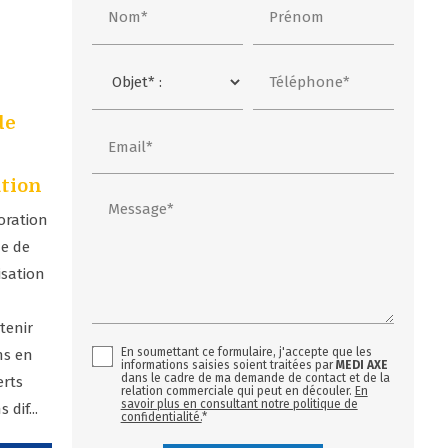
Nom*
Prénom
Téléphone*
de
Email*
tion
Message*
oration
ue de
isation
tenir
En soumettant ce formulaire, j'accepte que les
ns en
informations saisies soient traitées par
MEDI AXE
dans le cadre de ma demande de contact et de la
erts
relation commerciale qui peut en découler.
En
savoir plus en consultant notre politique de
dif...
confidentialité.
*