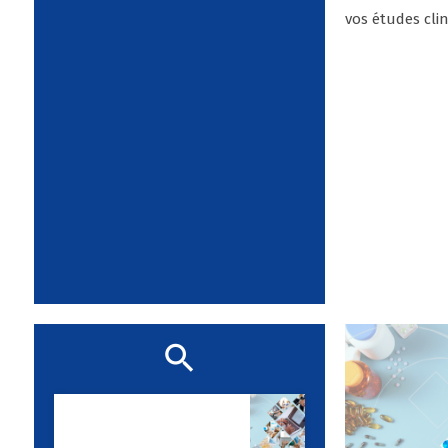
vos études clin
Notre zone
d'activité pour ce
service Conseil et