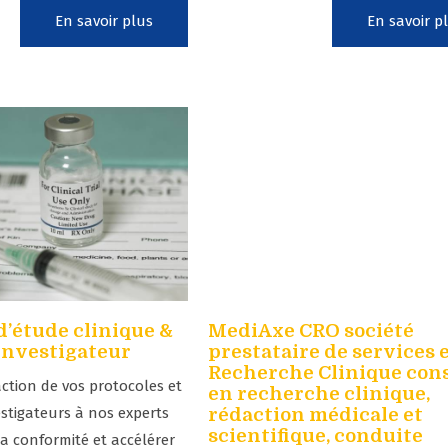
En savoir plus
En savoir p
d’étude clinique &
MediAxe CRO société
investigateur
prestataire de services 
Recherche Clinique cons
action de vos protocoles et
en recherche clinique,
stigateurs à nos experts
rédaction médicale et
scientifique, conduite
la conformité et accélérer