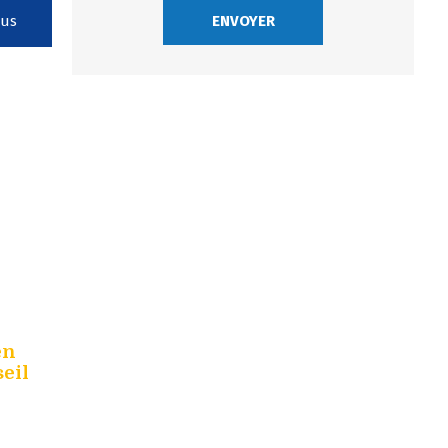
lus
en
eil