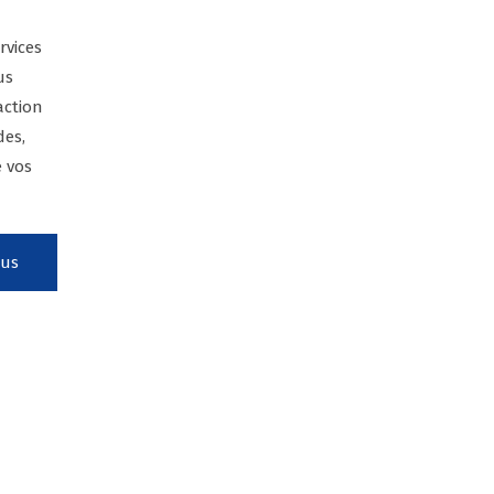
rvices
us
action
des,
e vos
lus