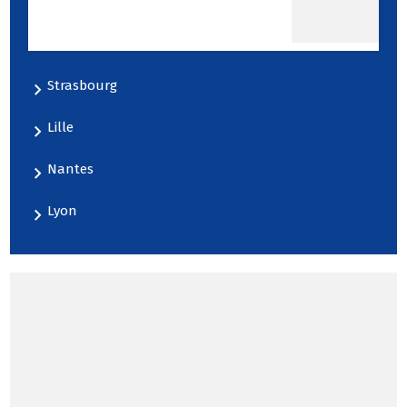
d'études cliniques
respectant les normes
internationales ICH-GCP
Strasbourg
Lille
Nantes
Lyon